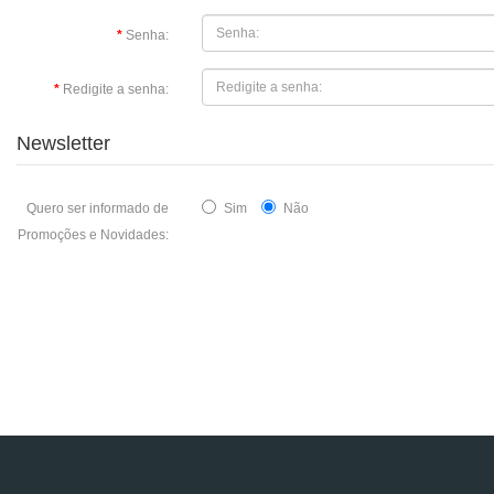
Senha:
Redigite a senha:
Newsletter
Quero ser informado de
Sim
Não
Promoções e Novidades: