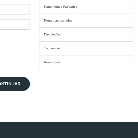
Pagamentos Faseados
Pontos acumulados
Devoluções
Transações
NewsLetter