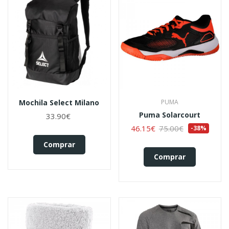
Mochila Select Milano
PUMA
Puma Solarcourt
33.90€
46.15€
75.00€
-38%
Comprar
Comprar