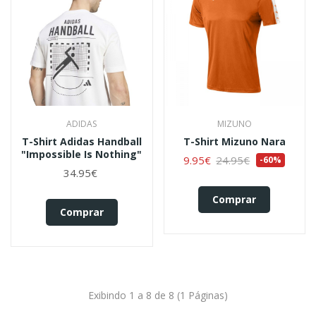
ADIDAS
MIZUNO
T-Shirt Adidas Handball
T-Shirt Mizuno Nara
"Impossible Is Nothing"
9.95€
24.95€
-60%
34.95€
Comprar
Comprar
Exibindo 1 a 8 de 8 (1 Páginas)