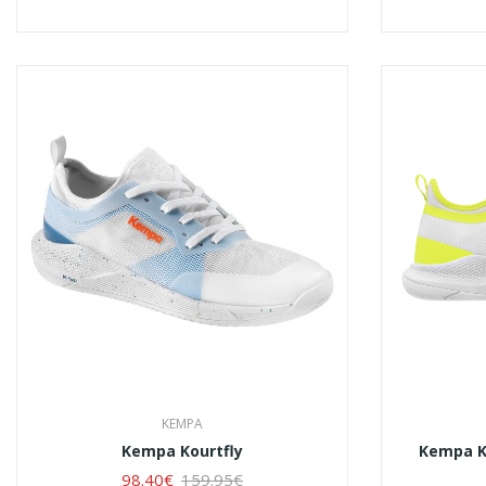
KEMPA
Kempa Kourtfly
Kempa Ko
98.40€
159.95€