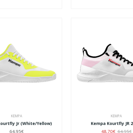
KEMPA
KEMPA
urtfly Jr (White/Yellow)
Kempa Kourtfly JR 
64.95€
48.70€
64.95€