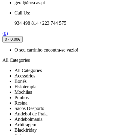
geral@roscas.pt
Call Us:
934 498 814 / 223 744 575
(0)
0 - 0.00€
O seu carrinho encontra-se vazio!
All Categories
All Categories
Acessórios
Bonés
Fisioterapia
Mochilas
Punhos
Resina
Sacos Desporto
Andebol de Praia
Andebolmania
Arbitragem
Blackfriday