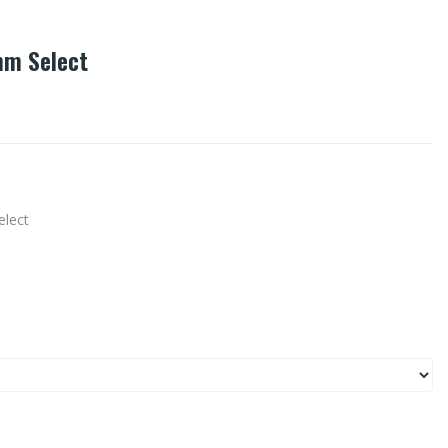
mm Select
elect