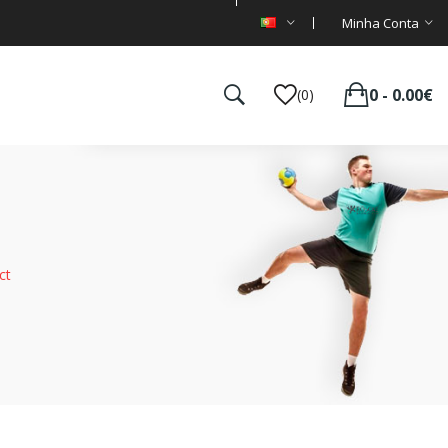
Minha Conta
0 - 0.00€
(0)
ct