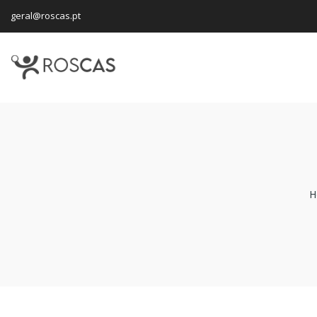
geral@roscas.pt
H