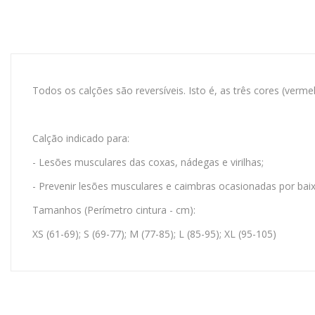
Todos os calções são reversíveis. Isto é, as três cores (verme
Calção indicado para:
- Lesões musculares das coxas, nádegas e virilhas;
- Prevenir lesões musculares e caimbras ocasionadas por bai
Tamanhos (Perímetro cintura - cm):
XS (61-69); S (69-77); M (77-85); L (85-95); XL (95-105)