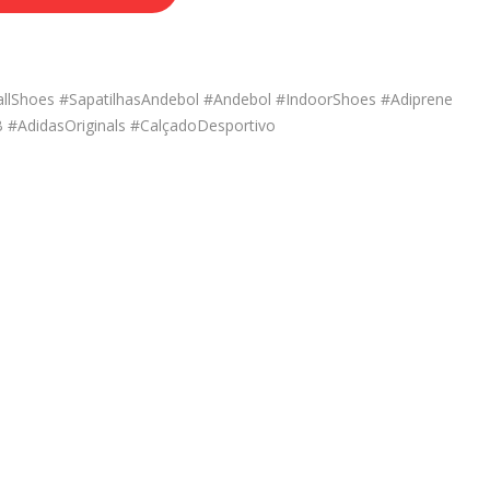
allShoes #SapatilhasAndebol #Andebol #IndoorShoes #Adiprene
#AdidasOriginals #CalçadoDesportivo