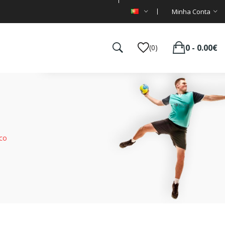
Minha Conta
0 - 0.00€
(0)
nco