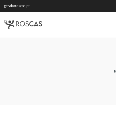
geral@roscas.pt
H