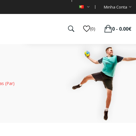
Minha Conta
0 - 0.00€
(0)
s (par)