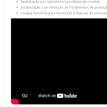
Reabilitação pós-operatória e profilaxia de recaídas
Estabilização com limitação de movimentos de pronaç
Terapia funcional para distorções e fraturas do tornoze