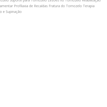
rnozelo Suporte para Tornozelo Lesões no Tornozelo Reabilitação
gamentar Profilaxia de Recaídas Fratura do Tornozelo Terapia
ão e Supinação