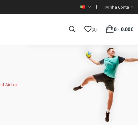
Minha Conta
0 - 0.00€
(0)
nd AirLoc