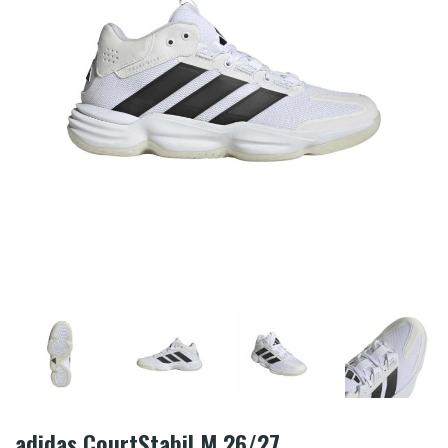
adidas CourtStabil M 26/27