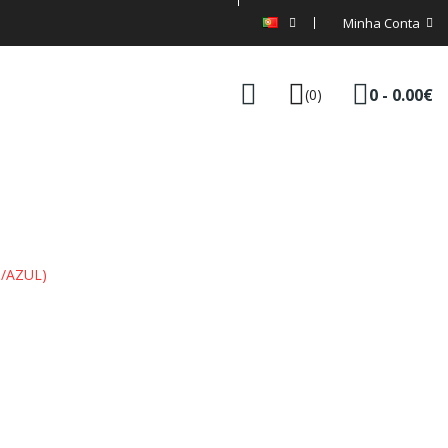
Minha Conta
0 - 0.00€
(0)
/AZUL)