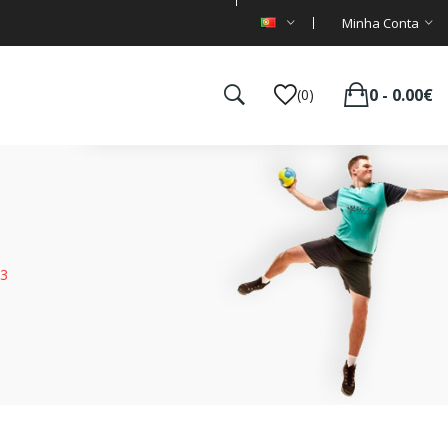
Minha Conta
0 - 0.00€
(0)
3