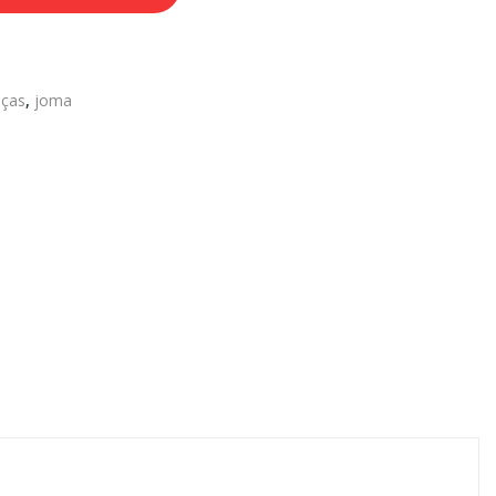
lças
,
joma