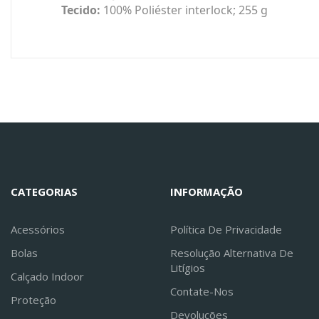
Tecido:
100% Poliéster interlock; 255 g
CATEGORIAS
INFORMAÇÃO
Acessórios
Política De Privacidade
Bolas
Resolução Alternativa De
Litígios
Calçado Indoor
Contate-Nos
Proteção
Devoluções