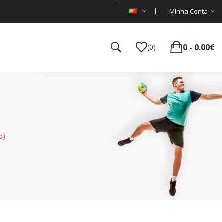
Minha Conta
0 - 0.00€
(0)
o)