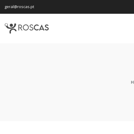
geral@roscas.pt
H