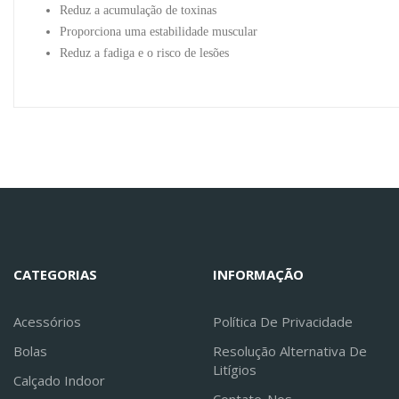
Reduz a acumulação de toxinas
Proporciona uma estabilidade muscular
Reduz a fadiga e o risco de lesões
CATEGORIAS
INFORMAÇÃO
Acessórios
Política De Privacidade
Bolas
Resolução Alternativa De
Litígios
Calçado Indoor
Contate-Nos