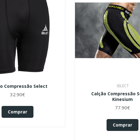
ão Compressão Select
SELECT
Calção Compressão Se
32.90€
Kinesium
77.90€
Comprar
Comprar