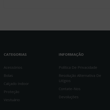
Calçado
COMPRESSPORT
Meia Compressão
Compressport PRORACING
V2.1
15.90€
Select Banda Tensão
Cotovelo
16.50€