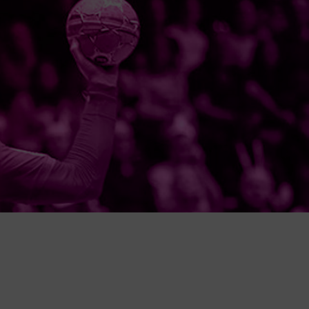
24.99€
Comprar
0g
SELECT
Pack Bolas Select Mundo
22.90€
Comprar