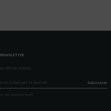
Joelheira Abertura Rótula
Select
35.95€
MIZUNO
Mizuno Wave Mirage 5 -
Kakizome
118.95€
169.95€