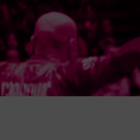
Comprar
SELECT
R
Select Adesivo
3.50€
Comprar