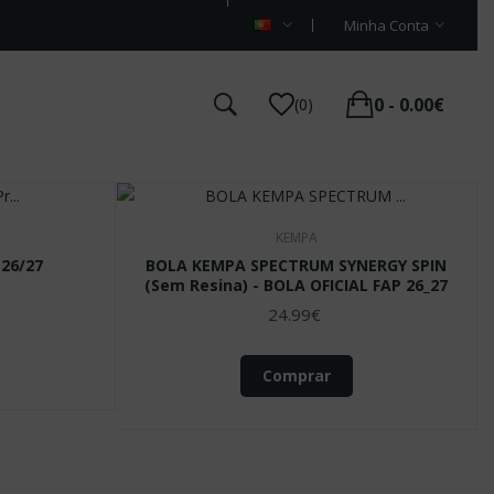
Minha Conta
0 - 0.00€
(0)