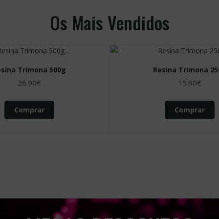
READ MORE
Novidades
ADIDAS
ADIDAS
azyflight 7 M (white/blue)
Adidas Hb Spezial Pro
150.00€
120.00€