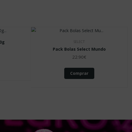
KEMPA
 26/27
BOLA KEMPA SPECTRUM SYNERGY SPIN
(sem Resina) - BOLA OFICIAL FAP 26_27