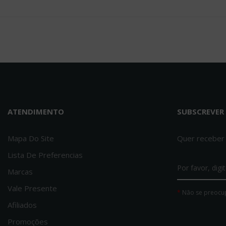
Vestuário
Punho Hummel XL
7.00€
Kempa CORE 2.0 Sweatshorts
34.90€