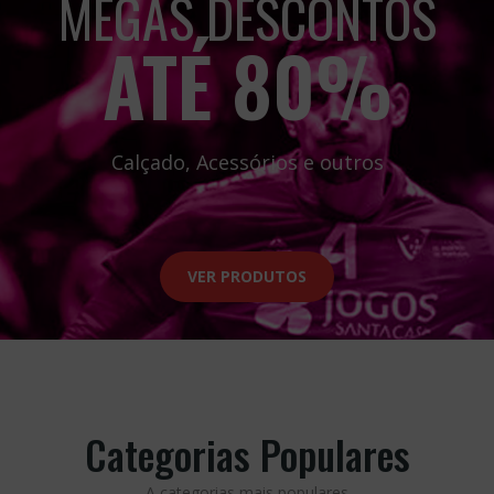
Comprar
Comprar
Os Mais Vendidos
esina Trimona 500g
Resina Trimona 25
26.90€
15.90€
Comprar
Comprar